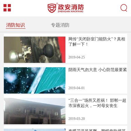
消防知识
专题消防
网传“关闭卧室门能防火”？真相
了解一下！
2019
-
04
-
25
阴雨天气勿大意 小心防范最要紧
2019
-
04
-
01
“三合一”场所又惹祸！ 邯郸一超
市深夜起火，一对母女丧生
2019
-
03
-
20