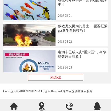
春暖花开风筝飘，警惕危险藏其
中！
2019
-
03
-
01
致敬见义勇为的勇士， 更要赶紧
get逃生自救技巧！
2018
-
04
-
22
电动车已成火灾“重灾区”，夺命
指数超出想象！
2018
-
10
-
25
Copyright © 2018 20210829.All Rights Reserved
犀牛云提供企业云服务