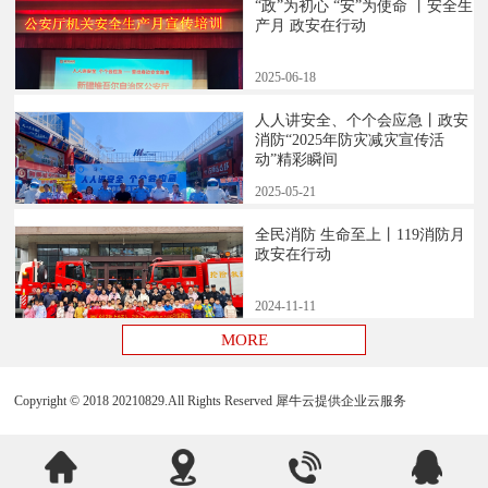
“政”为初心 “安”为使命 丨安全生
产月 政安在行动
2025
-
06
-
18
人人讲安全、个个会应急丨政安
消防“2025年防灾减灾宣传活
动”精彩瞬间
2025
-
05
-
21
全民消防 生命至上丨119消防月
政安在行动
2024
-
11
-
11
Copyright © 2018 20210829.All Rights Reserved
犀牛云提供企业云服务